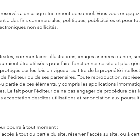
nt réservés à un usage strictement personnel. Vous vous engagez à 
nt à des fins commerciales, politiques, publicitaires et pour t
ectroniques non sollicités.
textes, commentaires, illustrations, images animées ou non, sé
urraient être utilisées pour faire fonctionner ce site et plus g
 protégés par les lois en vigueur au titre de la propriété intellect
re de l'éditeur ou de ses partenaires. Toute reproduction, représe
u partie de ces éléments, y compris les applications informatiqu
ites. Le fait pour l'éditeur de ne pas engager de procédure dès
as acceptation desdites utilisations et renonciation aux poursuit
teur pourra à tout moment :
accès à tout ou partie du site, réserver l'accès au site, ou à cer