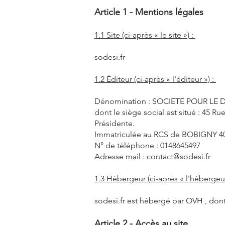
Article 1 - Mentions légales
1.1 Site (ci-après « le site ») :
sodesi.fr
1.2 Éditeur (ci-après « l'éditeur ») :
Dénomination : SOCIETE POUR LE D
dont le siège social est situé : 45 
Présidente.
Immatriculée au RCS de BOBIGNY 40
N° de téléphone : 0148645497
Adresse mail :
contact@sodesi.fr
1.3 Hébergeur (ci-après « l'hébergeur
sodesi.fr est hébergé par OVH , dont
Article 2 - Accès au site