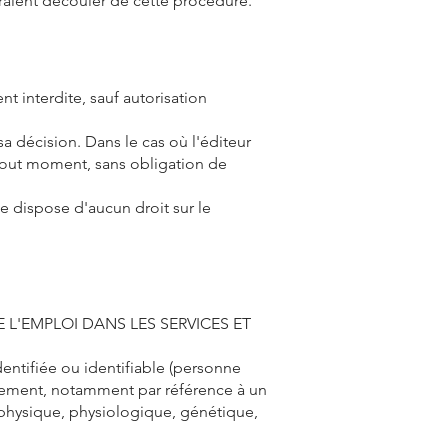
raient découler de cette procédure.
nt interdite, sauf autorisation
sa décision. Dans le cas où l'éditeur
à tout moment, sans obligation de
ne dispose d'aucun droit sur le
DE L'EMPLOI DANS LES SERVICES ET
ntifiée ou identifiable (personne
ctement, notamment par référence à un
 physique, physiologique, génétique,