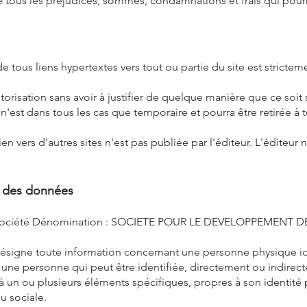
e tous les préjudices, sommes, condamnations et frais qui pour
de tous liens hypertextes vers tout ou partie du site est stricteme
utorisation sans avoir à justifier de quelque manière que ce soit 
i n'est dans tous les cas que temporaire et pourra être retirée 
en vers d'autres sites n'est pas publiée par l'éditeur. L'éditeur 
on des données
la société Dénomination : SOCIETE POUR LE DEVELOPPEMENT 
signe toute information concernant une personne physique ide
e une personne qui peut être identifiée, directement ou indire
à un ou plusieurs éléments spécifiques, propres à son identité
u sociale.