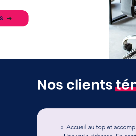
S
Nos clients t
« Accueil au top et accomp