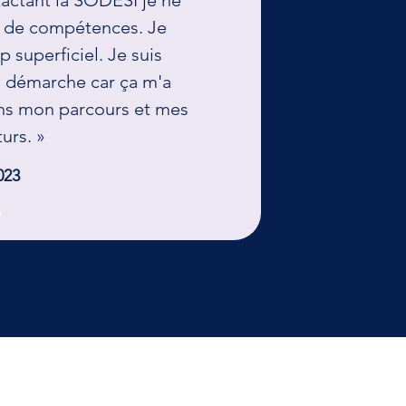
tactant la SODESI je ne
an de compétences. Je
p superficiel. Je suis
te démarche car ça m'a
dans mon parcours et mes
turs. »
023